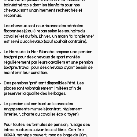
GR34. Cette proximité avec la mer favorise la
balnéothérapie dont les bienfaits pour nos
chevaux sont unanimement recherchés et
reconnus.
Les chevaux sont nourris avec des céréales
floconnées (2 ou 3 repas selon les souhaits du
cavalier) et du foin. L'hiver, un mash "à l'ancienne"
est servi aux chevaux (sauf souhait contraire).
Le Haras de la Mer Blanche propose une pension
box/pré pour des chevaux de sport montés
régulièrement par leurs cavaliers et une pension
box/pré/travail pour des chevaux ayant besoin de
maintenir leur condition.
Des pensions "pré" sont disponibles l'été. Les
places sont volontairement limitées afin de
préserver la qualité des herbages.
La pension est contractuelle avec des
engagements mutuels (contrat, règlement
intérieur, charte du cavalier éco-citoyen).
Pour toutes les formules de pension, l'usage des
infrastructures suivantes est libre: Carrière
60X40, manège couvert, rond de longe de 20m,